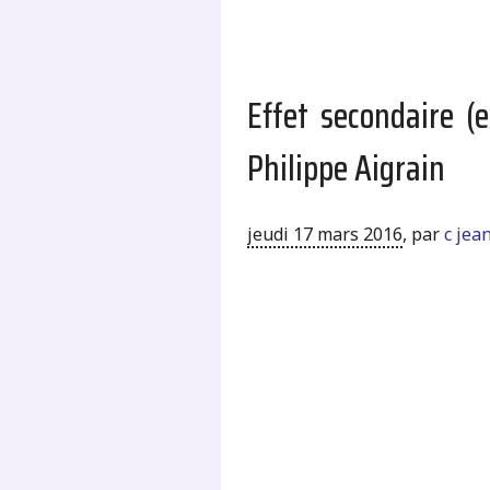
Effet secondaire (
Philippe Aigrain
jeudi 17 mars 2016
,
par
c jea