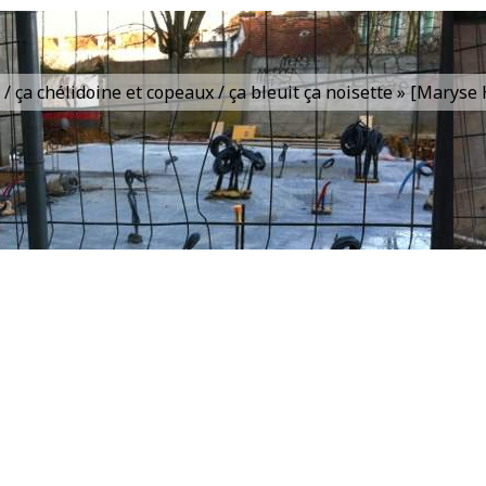
is / ça chélidoine et copeaux / ça bleuit ça noisette » [Marys