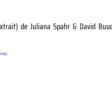
extrait) de Juliana Spahr & David Buu
nney