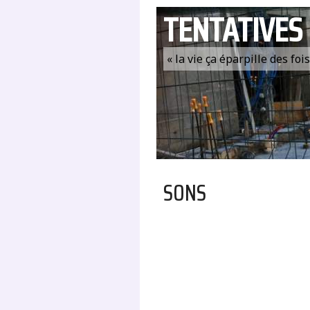
TENTATIVES
« la vie ça éparpille des fo
SONS