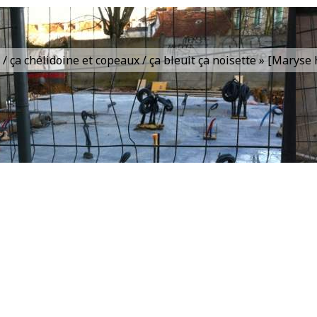
is / ça chélidoine et copeaux / ça bleuit ça noisette » [Marys