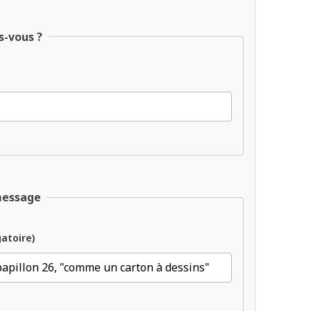
s-vous ?
message
gatoire)