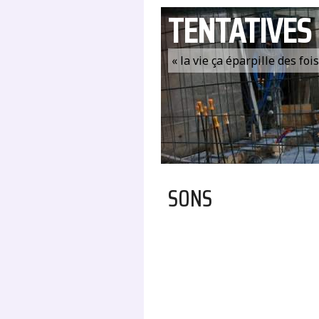
TENTATIVES
« la vie ça éparpille des fo
SONS