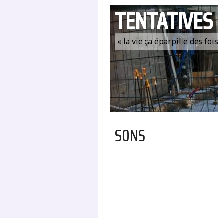
TENTATIVES
« la vie ça éparpille des fo
SONS