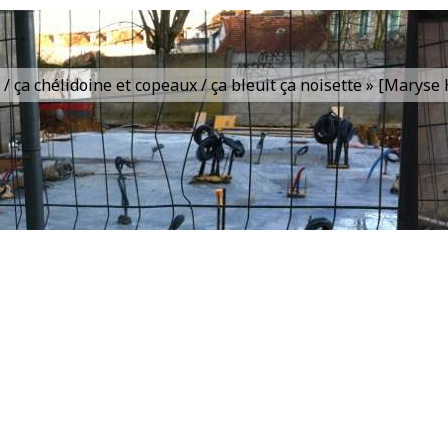
is / ça chélidoine et copeaux / ça bleuit ça noisette » [Marys