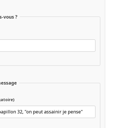
s-vous ?
message
gatoire)