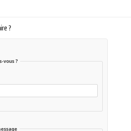
ire ?
s-vous ?
message