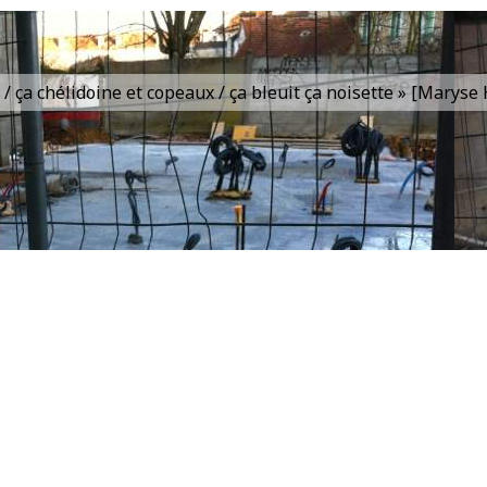
is / ça chélidoine et copeaux / ça bleuit ça noisette » [Marys