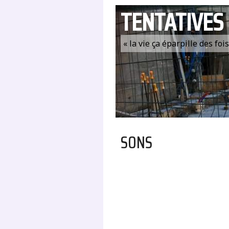
TENTATIVES
« la vie ça éparpille des fo
SONS