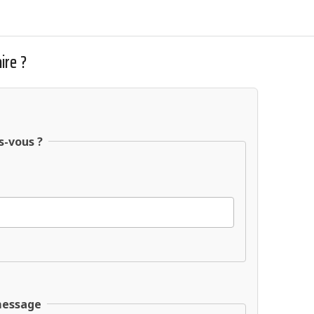
ire ?
s-vous ?
message