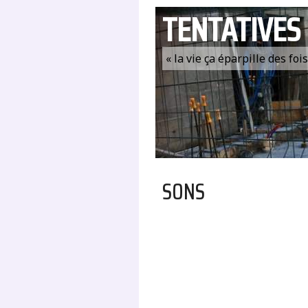
TENTATIVES
« la vie ça éparpille des fo
SONS