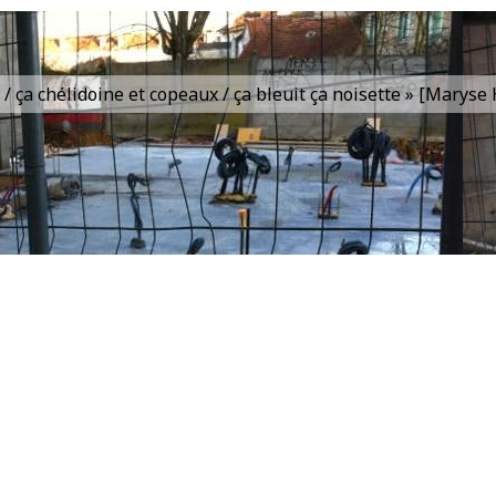
is / ça chélidoine et copeaux / ça bleuit ça noisette » [Marys