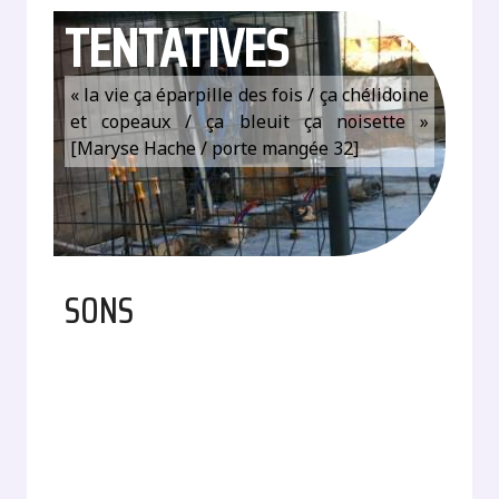
TENTATIVES
« la vie ça éparpille des fois / ça chélidoine
et copeaux / ça bleuit ça noisette »
[Maryse Hache / porte mangée 32]
SONS