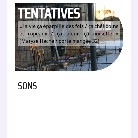
TENTATIVES
« la vie ça éparpille des fois / ça chélidoine
et copeaux / ça bleuit ça noisette »
[Maryse Hache / porte mangée 32]
SONS