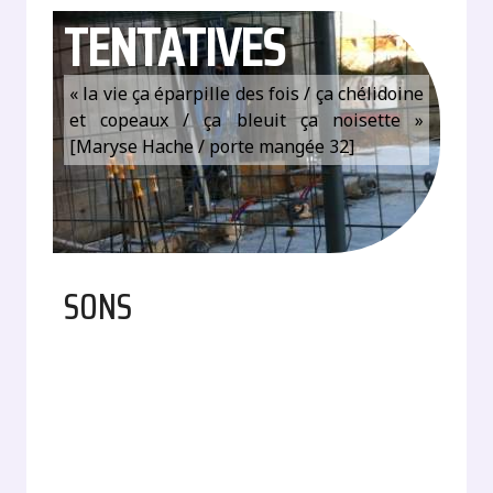
TENTATIVES
« la vie ça éparpille des fois / ça chélidoine
et copeaux / ça bleuit ça noisette »
[Maryse Hache / porte mangée 32]
SONS