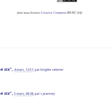
(site sous licence
Creative Commons
BY-NC-SA)
e six",
4 mars, 12:57
,
par
brigitte celerier
e six",
5 mars, 08:28
,
par
c jeanney