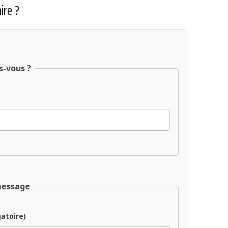
ire ?
s-vous ?
message
gatoire)