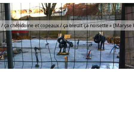
is / ça chélidoine et copeaux / ça bleuit ça noisette » [Marys