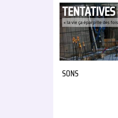
TENTATIVES
« la vie ça éparpille des fo
SONS