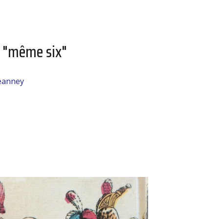
, "même six"
jeanney