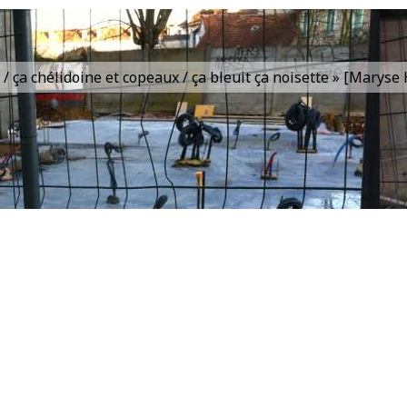
is / ça chélidoine et copeaux / ça bleuit ça noisette » [Marys