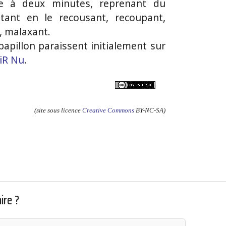
ne à deux minutes, reprenant du
stant en le recousant, recoupant,
t, malaxant.
apillon paraissent initialement sur
AiR Nu
.
(site sous licence
Creative Commons
BY-NC-SA)
ire ?