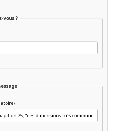
s-vous ?
message
gatoire)