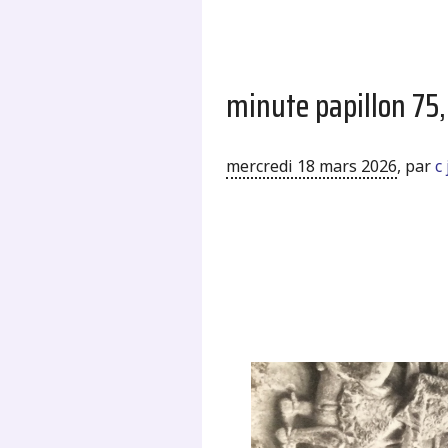
minute papillon 75
mercredi 18 mars 2026
,
par
c