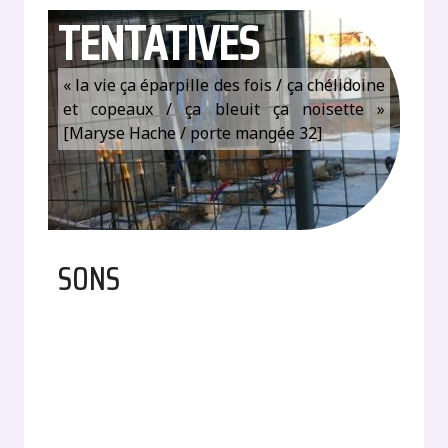
TENTATIVES
« la vie ça éparpille des fois / ça chélidoine
et copeaux / ça bleuit ça noisette »
[Maryse Hache / porte mangée 32]
SONS