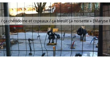
is / ça chélidoine et copeaux / ça bleuit ça noisette » [Marys