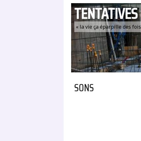
TENTATIVES
« la vie ça éparpille des fo
SONS