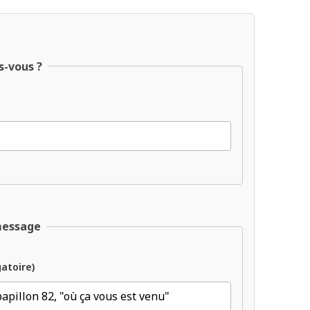
s-vous ?
message
gatoire)