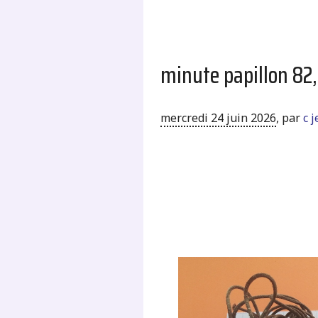
minute papillon 82,
mercredi 24 juin 2026
,
par
c 