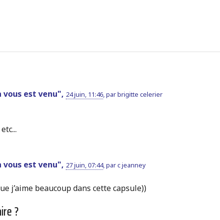
a vous est venu",
24 juin, 11:46
,
par
brigitte celerier
tc...
a vous est venu",
27 juin, 07:44
,
par
c jeanney
 que j’aime beaucoup dans cette capsule))
ire ?