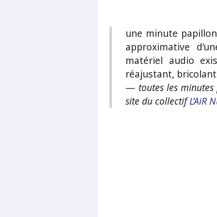
une minute papillon
approximative d’u
matériel audio exi
réajustant, bricolan
—
toutes les minutes 
site du collectif
L’AiR 
.