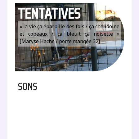
TENTATIVES
« la vie ça éparpille des fois / ça chélidoine
et copeaux / ça bleuit ça noisette »
[Maryse Hache / porte mangée 32]
SONS