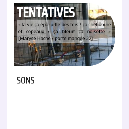
TENTATIVES
« la vie ça éparpille des fois / ça chélidoine
et copeaux / ça bleuit ça noisette »
[Maryse Hache / porte mangée 32]
SONS