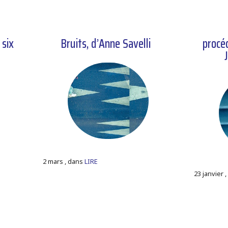
 six
Bruits, d’Anne Savelli
procé
2 mars , dans
LIRE
23 janvier 