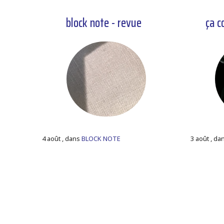
block note - revue
ça c
4 août , dans
BLOCK NOTE
3 août , da