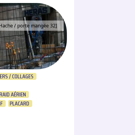
e Hache / porte mangée 32]
ERS / COLLAGES
RAID AÉRIEN
LF
PLACARD