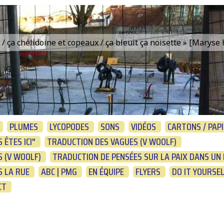
is / ça chélidoine et copeaux / ça bleuit ça noisette » [Marys
PLUMES
LYCOPODES
SONS
VIDÉOS
CARTONS / PAPI
 ÊTES ICI"
TRADUCTION DES VAGUES (V WOOLF)
 (V WOOLF)
TRADUCTION DE PENSÉES SUR LA PAIX DANS UN 
 LA RUE
ABC | PMG
EN ÉQUIPE
FLYERS
DO IT YOURSE
CT