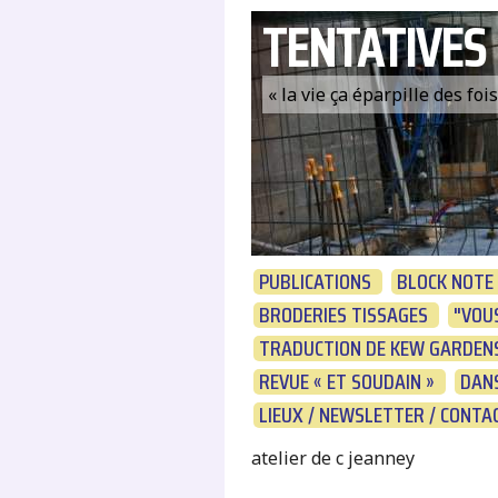
TENTATIVES
« la vie ça éparpille des fo
PUBLICATIONS
BLOCK NOTE
BRODERIES TISSAGES
"VOUS
TRADUCTION DE KEW GARDENS
REVUE « ET SOUDAIN »
DANS
LIEUX / NEWSLETTER / CONTA
atelier de c jeanney