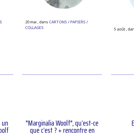
S
20 mai , dans
CARTONS / PAPIERS /
COLLAGES
5 août , da
s un
"Marginalia Woolf", qu’est-ce
E
oolf
que c’est ? + rencontre en