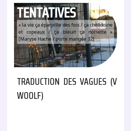
TENTATIVES
« la vie ça éparpille des fois / ça chélidoine
et copeaux / ça bleuit ça noisette »
[Maryse Hache / porte mangée 32]
TRADUCTION DES VAGUES (V
WOOLF)