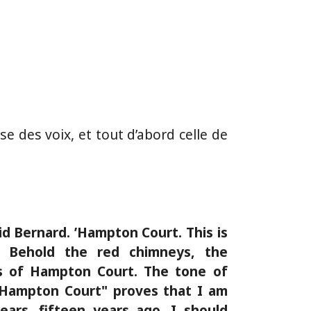
ise des voix, et tout d’abord celle de
id Bernard. ’Hampton Court. This is
. Behold the red chimneys, the
s of Hampton Court. The tone of
"Hampton Court" proves that I am
ears, fifteen years ago, I should