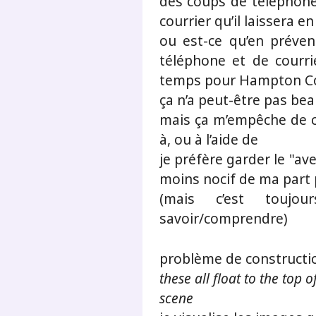
des coups de téléphone
courrier qu’il laissera e
ou est-ce qu’en préve
téléphone et de courrie
temps pour Hampton C
ça n’a peut-être pas be
mais ça m’empêche de ch
à, ou à l’aide de
je préfère garder le "av
moins nocif de ma part 
(mais c’est toujo
savoir/comprendre)
problème de constructi
these all float to the top 
scene