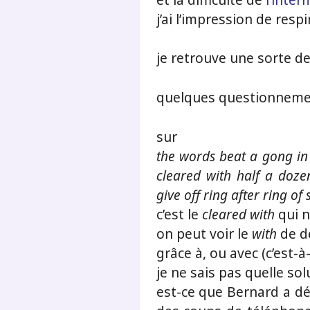
j’ai l’impression de resp
je retrouve une sorte de
quelques questionneme
sur
the words beat a gong in 
cleared with half a doz
give off ring after ring o
c’est le
cleared with
qui n
on peut voir le
with
de d
grâce à, ou avec (c’est-à
je ne sais pas quelle sol
est-ce que Bernard a déb