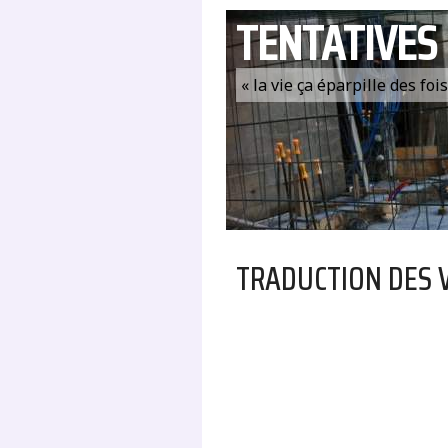
TENTATIVES
« la vie ça éparpille des fo
TRADUCTION DES 