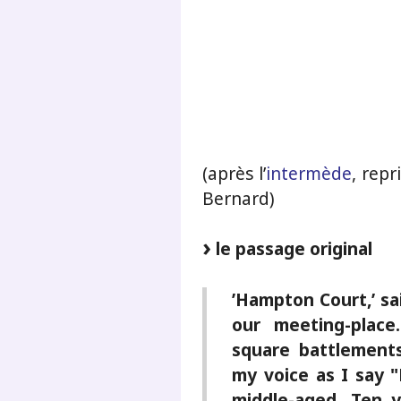
.
.
.
(après l’
intermède
, repr
Bernard)
le passage original
’Hampton Court,’ sa
our meeting-place
square battlement
my voice as I say 
middle-aged. Ten y