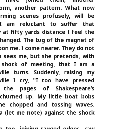
form, another pattern. What now
rming scenes profusely, will be
 I am reluctant to suffer that
 at fifty yards distance I feel the
changed. The tug of the magnet of
upon me. I come nearer. They do not
 sees me, but she pretends, with
 shock of meeting, that I am a
ille turns. Suddenly, raising my
ville I cry, "I too have pressed
 the pages of Shakespeare’s
churned up. My little boat bobs
the chopped and tossing waves.
a (let me note) against the shock
le too, joining ragged edges, raw