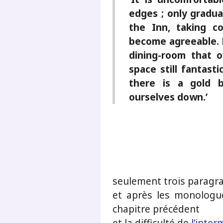
edges ; only gradua
the Inn, taking c
become agreeable. 
dining-room that 
space still fantasti
there is a gold 
ourselves down.’
seulement trois paragr
et après les monologu
chapitre précédent
et la difficulté de
l’inte