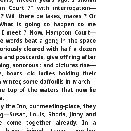
n Court ?" with interrogation—
e ? Will there be lakes, mazes ? Or
, What is going to happen to me
l I meet ? Now, Hampton Court—
 words beat a gong in the space
oriously cleared with half a dozen
and postcards, give off ring after
ing, sonorous : and pictures rise—
 boats, old ladies holding their
in winter, some daffodils in March—
the top of the waters that now lie
e.
by the Inn, our meeting-place, they
ng—Susan, Louis, Rhoda, Jinny and
ve come together already. In a
have joined them, another