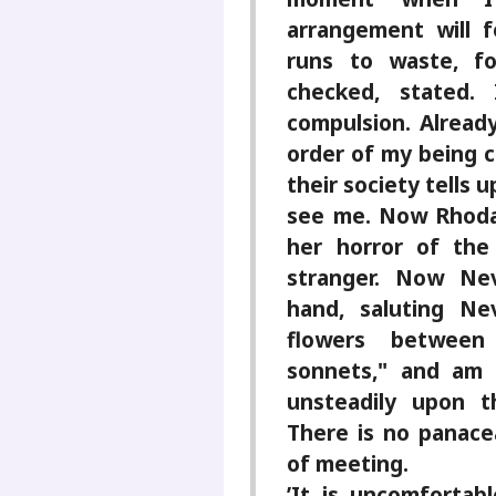
arrangement will 
runs to waste, fo
checked, stated.
compulsion. Already
order of my being 
their society tells 
see me. Now Rhoda
her horror of the
stranger. Now Nev
hand, saluting Ne
flowers between
sonnets," and am 
unsteadily upon 
There is no panace
of meeting.
’It is uncomfortab