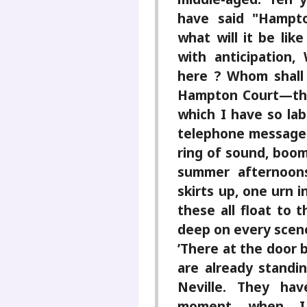
have said "Hampto
what will it be lik
with anticipation
here ? Whom shal
Hampton Court—the
which I have so lab
telephone messages 
ring of sound, boom
summer afternoons,
skirts up, one urn 
these all float to 
deep on every scen
’There at the door 
are already standi
Neville. They ha
moment when I 