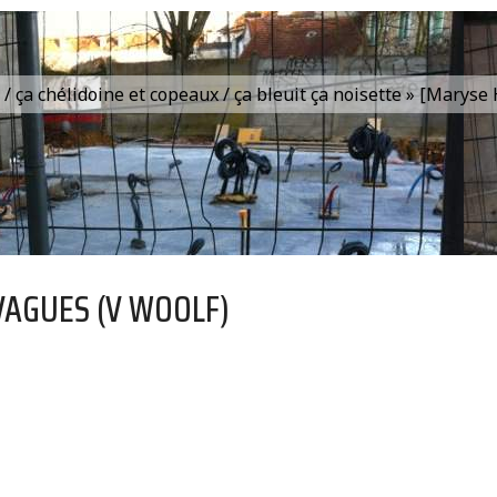
is / ça chélidoine et copeaux / ça bleuit ça noisette » [Marys
VAGUES (V WOOLF)