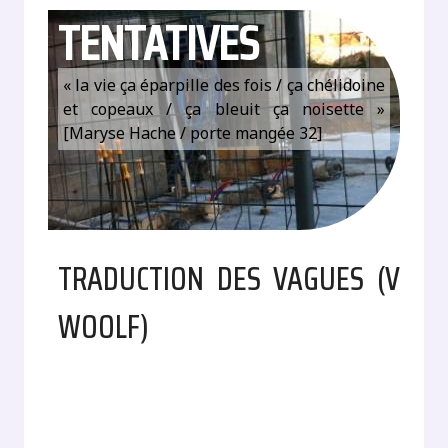
TENTATIVES
« la vie ça éparpille des fois / ça chélidoine
et copeaux / ça bleuit ça noisette »
[Maryse Hache / porte mangée 32]
TRADUCTION DES VAGUES (V
WOOLF)