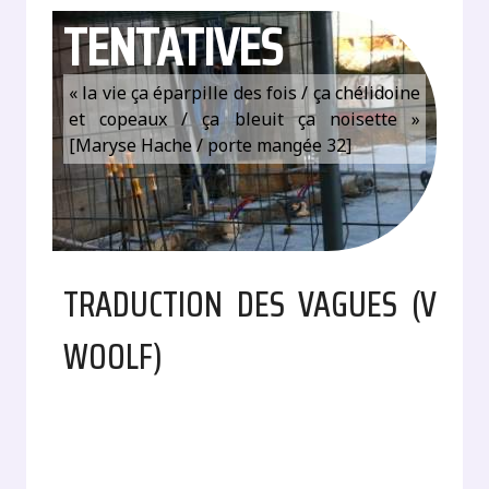
TENTATIVES
« la vie ça éparpille des fois / ça chélidoine
et copeaux / ça bleuit ça noisette »
[Maryse Hache / porte mangée 32]
TRADUCTION DES VAGUES (V
WOOLF)