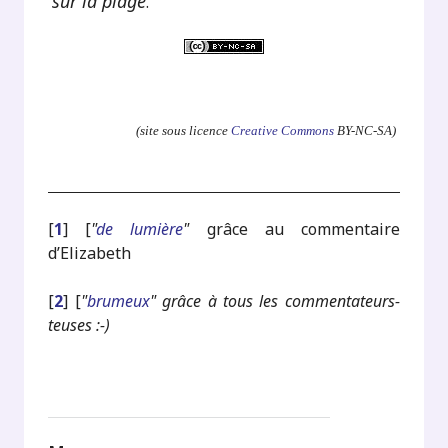
sur la plage
.
.
(site sous licence
Creative Commons
BY-NC-SA)
[
1
]
[
"
de lumière
"
grâce au commentaire
d’Elizabeth
[
2
]
[
"
brumeux
" grâce à tous les commentateurs-
teuses :-)