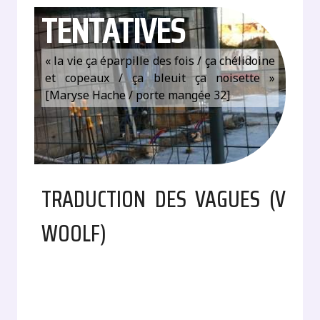
TENTATIVES
« la vie ça éparpille des fois / ça chélidoine
et copeaux / ça bleuit ça noisette »
[Maryse Hache / porte mangée 32]
TRADUCTION DES VAGUES (V
WOOLF)