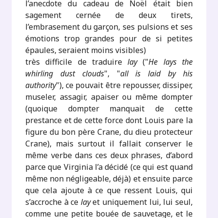
l’anecdote du cadeau de Noël était bien
sagement cernée de deux tirets,
l’embrasement du garçon, ses pulsions et ses
émotions trop grandes pour de si petites
épaules, seraient moins visibles)
très difficile de traduire
lay
("
He lays the
whirling dust clouds
", "
all is laid by his
authority
"), ce pouvait être repousser, dissiper,
museler, assagir, apaiser ou même dompter
(quoique dompter manquait de cette
prestance et de cette force dont Louis pare la
figure du bon père Crane, du dieu protecteur
Crane), mais surtout il fallait conserver le
même verbe dans ces deux phrases, d’abord
parce que Virginia l’a décidé (ce qui est quand
même non négligeable, déjà) et ensuite parce
que cela ajoute à ce que ressent Louis, qui
s’accroche à ce
lay
et uniquement lui, lui seul,
comme une petite bouée de sauvetage, et le