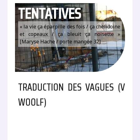
TENTATIVES
« la vie ça éparpille des fois / ça chélidoine
et copeaux / ça bleuit ça noisette »
[Maryse Hache / porte mangée 32]
TRADUCTION DES VAGUES (V
WOOLF)