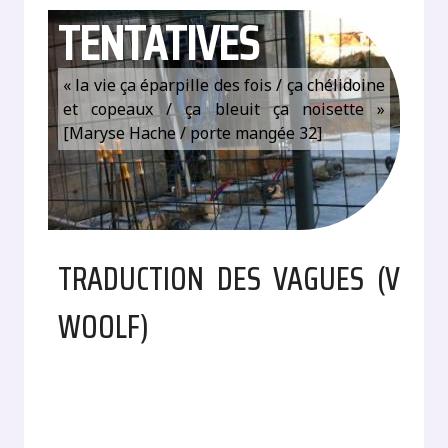
TENTATIVES
« la vie ça éparpille des fois / ça chélidoine
et copeaux / ça bleuit ça noisette »
[Maryse Hache / porte mangée 32]
TRADUCTION DES VAGUES (V
WOOLF)