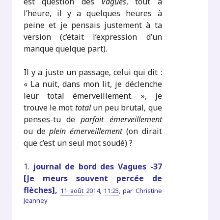
est question des
Vagues
, tout à
l’heure, il y a quelques heures à
peine et je pensais justement à ta
version (c’était l’expression d’un
manque quelque part).
Il y a juste un passage, celui qui dit :
« La nuit, dans mon lit, je déclenche
leur total émerveillement. », je
trouve le mot
total
un peu brutal, que
penses-tu de
parfait émerveillement
ou de
plein émerveillement
(on dirait
que c’est un seul mot soudé) ?
1.
journal de bord des Vagues -37
[Je meurs souvent percée de
flèches],
11 août 2014, 11:25
,
par
Christine
Jeanney