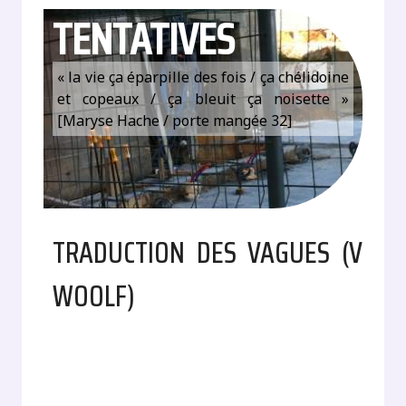
TENTATIVES
« la vie ça éparpille des fois / ça chélidoine
et copeaux / ça bleuit ça noisette »
[Maryse Hache / porte mangée 32]
TRADUCTION DES VAGUES (V
WOOLF)