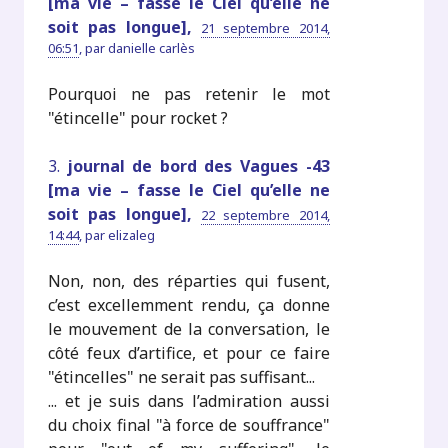
[ma vie – fasse le Ciel qu’elle ne
soit pas longue],
21 septembre 2014,
06:51
,
par
danielle carlès
Pourquoi ne pas retenir le mot
"étincelle" pour rocket ?
3.
journal de bord des Vagues -43
[ma vie – fasse le Ciel qu’elle ne
soit pas longue],
22 septembre 2014,
14:44
,
par
elizaleg
Non, non, des réparties qui fusent,
c’est excellemment rendu, ça donne
le mouvement de la conversation, le
côté feux d’artifice, et pour ce faire
"étincelles" ne serait pas suffisant...
... et je suis dans l’admiration aussi
du choix final "à force de souffrance"