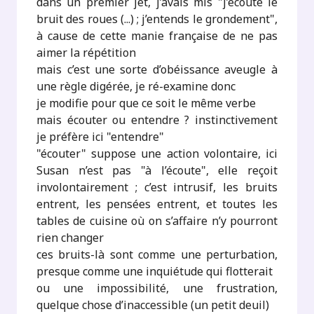
dans un premier jet, j’avais mis "j’écoute le
bruit des roues (...) ; j’entends le grondement",
à cause de cette manie française de ne pas
aimer la répétition
mais c’est une sorte d’obéissance aveugle à
une règle digérée, je ré-examine donc
je modifie pour que ce soit le même verbe
mais écouter ou entendre ? instinctivement
je préfère ici "entendre"
"écouter" suppose une action volontaire, ici
Susan n’est pas "à l’écoute", elle reçoit
involontairement ; c’est intrusif, les bruits
entrent, les pensées entrent, et toutes les
tables de cuisine où on s’affaire n’y pourront
rien changer
ces bruits-là sont comme une perturbation,
presque comme une inquiétude qui flotterait
ou une impossibilité, une frustration,
quelque chose d’inaccessible (un petit deuil)