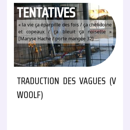
TENTATIVES
« la vie ça éparpille des fois / ça chélidoine
et copeaux / ça bleuit ça noisette »
[Maryse Hache / porte mangée 32]
TRADUCTION DES VAGUES (V
WOOLF)