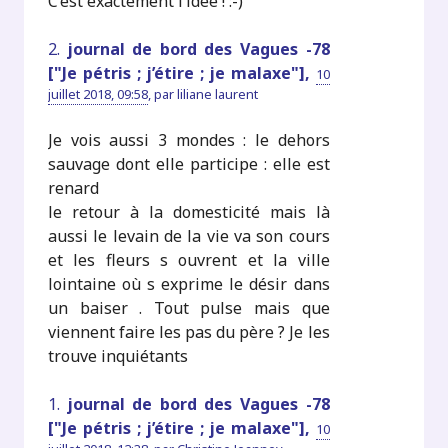
C’est exactement l’idée ! :-)
2.
journal de bord des Vagues -78
["Je pétris ; j’étire ; je malaxe"],
10
juillet 2018, 09:58
,
par
liliane laurent
Je vois aussi 3 mondes : le dehors
sauvage dont elle participe : elle est
renard
le retour à la domesticité mais là
aussi le levain de la vie va son cours
et les fleurs s ouvrent et la ville
lointaine où s exprime le désir dans
un baiser . Tout pulse mais que
viennent faire les pas du père ? Je les
trouve inquiétants
1.
journal de bord des Vagues -78
["Je pétris ; j’étire ; je malaxe"],
10