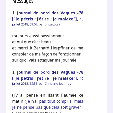
Messages
1.
journal de bord des Vagues -78
["Je pétris ; j’étire ; je malaxe"],
10
juillet 2018, 09:07
,
par
brigetoun
toujours aussi passionnant
et oui que c’est beau
et merci à Bernard Hœpffner de me
consoler de ma façon de fonctionner
sur quoi vais attaquer ma journée
1.
journal de bord des Vagues -78
["Je pétris ; j’étire ; je malaxe"],
10
juillet 2018, 12:33
,
par
Christine Jeanney
(j’y ai pensé en lisant Paumée ce
matin "
je n’ai pas tout compris, mais
je ne pense pas que cela soit grave
" .