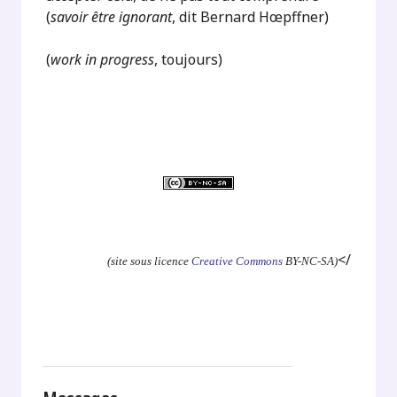
(
savoir être ignorant
, dit Bernard Hœpffner)
(
work in progress
, toujours)
.
.
.
</
(site sous licence
Creative Commons
BY-NC-SA)