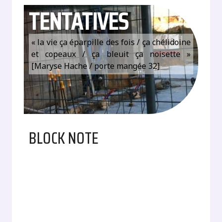
TENTATIVES
« la vie ça éparpille des fois / ça chélidoine
et copeaux / ça bleuit ça noisette »
[Maryse Hache / porte mangée 32]
BLOCK NOTE