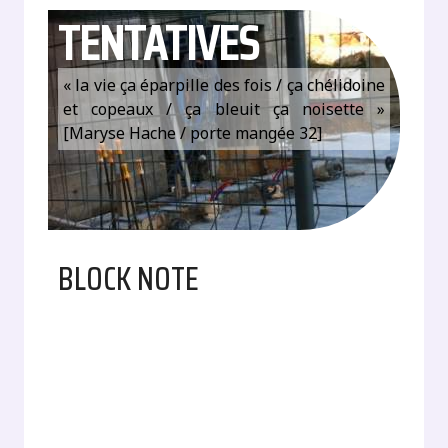
TENTATIVES
« la vie ça éparpille des fois / ça chélidoine
et copeaux / ça bleuit ça noisette »
[Maryse Hache / porte mangée 32]
BLOCK NOTE