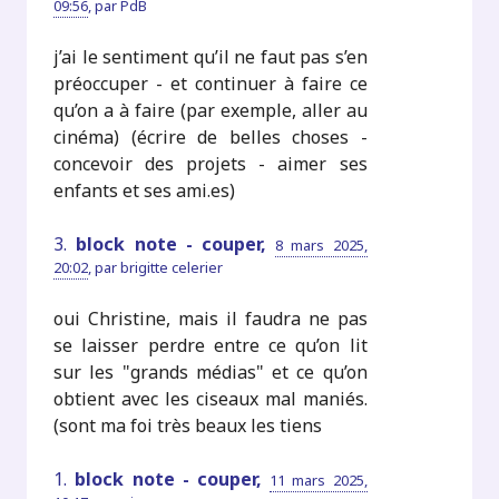
09:56
,
par
PdB
j’ai le sentiment qu’il ne faut pas s’en
préoccuper - et continuer à faire ce
qu’on a à faire (par exemple, aller au
cinéma) (écrire de belles choses -
concevoir des projets - aimer ses
enfants et ses ami.es)
3.
block note - couper,
8 mars 2025,
20:02
,
par
brigitte celerier
oui Christine, mais il faudra ne pas
se laisser perdre entre ce qu’on lit
sur les "grands médias" et ce qu’on
obtient avec les ciseaux mal maniés.
(sont ma foi très beaux les tiens
1.
block note - couper,
11 mars 2025,