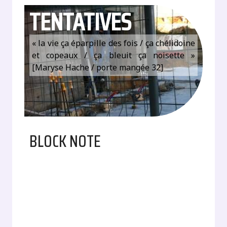
TENTATIVES
« la vie ça éparpille des fois / ça chélidoine
et copeaux / ça bleuit ça noisette »
[Maryse Hache / porte mangée 32]
BLOCK NOTE