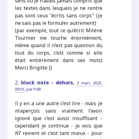
sens où je n’avais jamais compris que
les textes dans lesquels je ne rentre
pas sont ceux "écrits sans corps" (je
ne sais pas le formuler autrement)
(par exemple, tout ce qu’écrit Milène
Tournier me touche énormément,
même quand il n’est pas question du
tout du corps, c’est comme si elle
était entièrement dans ses mots)
Merci Brigitte ))
2.
block note - dehors,
3 mars 2025,
09:01
,
par
PdB
il y en a une autre c’est lire - mais je
m’aperçois sans vraiment l’avoir
ignoré que c’est aussi insuffisant -
cependant je continue - je vois que
NT
revient et c’est tant mieux - pour