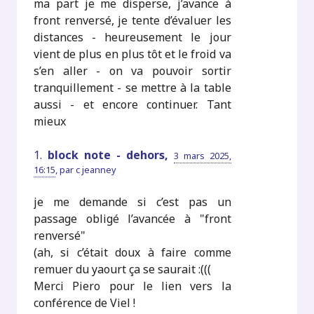
ma part je me disperse, j’avance à
front renversé, je tente d’évaluer les
distances - heureusement le jour
vient de plus en plus tôt et le froid va
s’en aller - on va pouvoir sortir
tranquillement - se mettre à la table
aussi - et encore continuer. Tant
mieux
1.
block note - dehors,
3 mars 2025,
16:15
,
par
c jeanney
je me demande si c’est pas un
passage obligé l’avancée à "front
renversé"
(ah, si c’était doux à faire comme
remuer du yaourt ça se saurait :(((
Merci Piero pour le lien vers la
conférence de Viel !