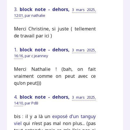
3.
block note - dehors,
3 mars 2025,
12:01
,
par
nathalie
Merci Christine, si juste ( tellement
de travail par ici )
1.
block note - dehors,
3 mars 2025,
16:16
,
par
c jeanney
Merci Nathalie ! (bah, on fait
vraiment comme on peut avec ce
qu’on peut)))
4.
block note - dehors,
3 mars 2025,
14:10
,
par
PdB
bis : il y a là un
exposé d’un tanguy
viel
qui n’est pas mal non plus... (pas