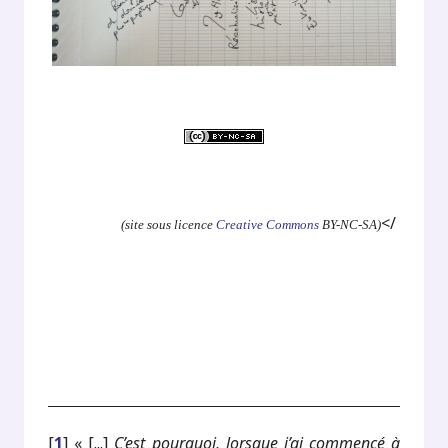
.
</
(site sous licence
Creative Commons
BY-NC-SA)
[
1
]
« [...]
C’est pourquoi, lorsque j’ai commencé à