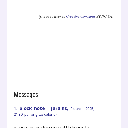
.
(site sous licence
Creative Commons
BY-NC-SA)
Messages
1.
block note - jardins,
24 avril 2025,
21:30
,
par
brigitte celerier
et ne sairais dire que OUI disons le