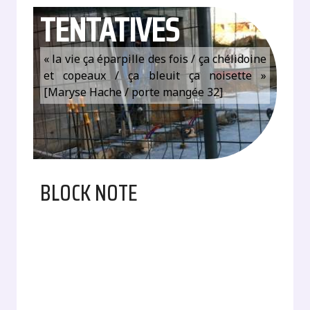
TENTATIVES
« la vie ça éparpille des fois / ça chélidoine
et copeaux / ça bleuit ça noisette »
[Maryse Hache / porte mangée 32]
BLOCK NOTE