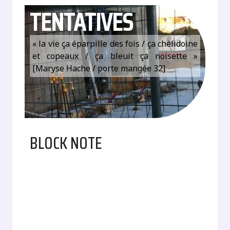
TENTATIVES
« la vie ça éparpille des fois / ça chélidoine
et copeaux / ça bleuit ça noisette »
[Maryse Hache / porte mangée 32]
BLOCK NOTE