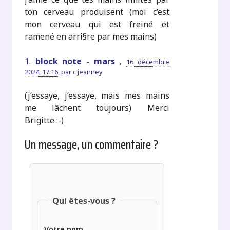
ton cerveau produisent (moi c’est
mon cerveau qui est freiné et
ramené en arri§re par mes mains)
1.
block note - mars ,
16 décembre
2024, 17:16
,
par
c jeanney
(j’essaye, j’essaye, mais mes mains
me lâchent toujours) Merci
Brigitte :-)
Un message, un commentaire ?
Qui êtes-vous ?
Votre nom