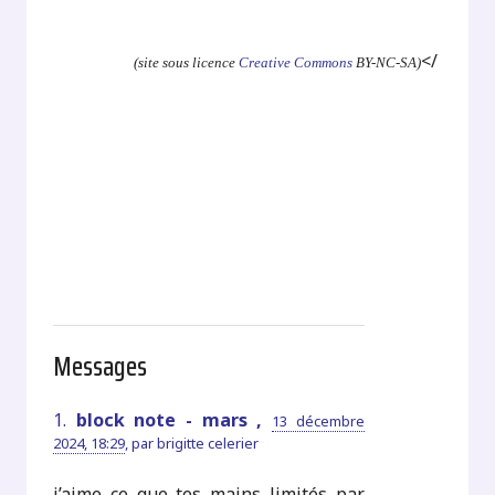
.
</
(site sous licence
Creative Commons
BY-NC-SA)
Messages
1.
block note - mars ,
13 décembre
2024, 18:29
,
par
brigitte celerier
j’aime ce que tes mains limités par