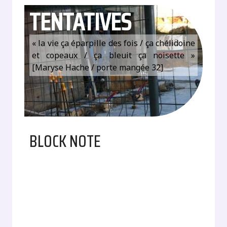
TENTATIVES
« la vie ça éparpille des fois / ça chélidoine
et copeaux / ça bleuit ça noisette »
[Maryse Hache / porte mangée 32]
BLOCK NOTE