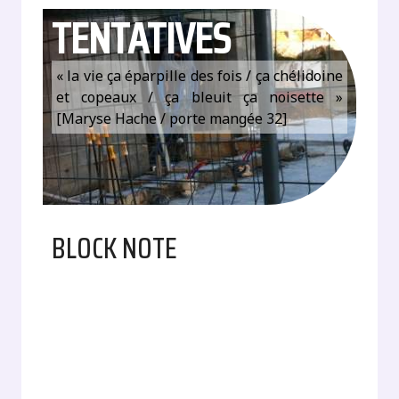
TENTATIVES
« la vie ça éparpille des fois / ça chélidoine
et copeaux / ça bleuit ça noisette »
[Maryse Hache / porte mangée 32]
BLOCK NOTE