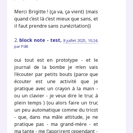
Merci Brigitte ! (ça va, ça vient) (mais
quand c’est là c’est mieux que sans, et
il faut prendre sans zunézitation))
2.
block note - test,
8 juillet 2025, 10:24
,
par
PdB
oui tout est en prototype - et le
journal de la bombe je m’en vais
l’écouter par petits bouts (parce que
écouter est une activité que je
pratique avec un crayon à la main -
ou un clavier - je veux dire le truc à
plein temps ) (ou alors faire un truc
un peu automatique comme du tricot
- que, dans ma mâle attitude, je ne
pratique pas - ma grand-mère - et
ma tante - me l’apprirent cependant -