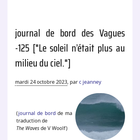
journal de bord des Vagues
-125 ["Le soleil n’était plus au
milieu du ciel."]
mardi 24 octobre 2023
,
par
c jeanney
.
(
journal de bord
de ma
traduction de
The Waves
de V Woolf)