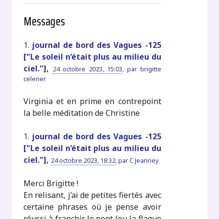
Messages
1.
journal de bord des Vagues -125
["Le soleil n’était plus au milieu du
ciel."],
24 octobre 2023, 15:03
,
par
brigitte
celerier
Virginia et en prime en contrepoint
la belle méditation de Christine
1.
journal de bord des Vagues -125
["Le soleil n’était plus au milieu du
ciel."],
24 octobre 2023, 18:32
,
par
C Jeanney
Merci Brigitte !
En relisant, j’ai de petites fiertés avec
certaine phrases où je pense avoir
réussi à franchir le pont (ou la flaque