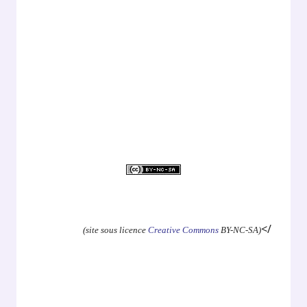
.
.
.
.
.
</
(site sous licence
Creative Commons
BY-NC-SA)