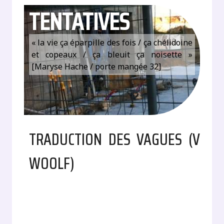
TENTATIVES
« la vie ça éparpille des fois / ça chélidoine
et copeaux / ça bleuit ça noisette »
[Maryse Hache / porte mangée 32]
TRADUCTION DES VAGUES (V
WOOLF)