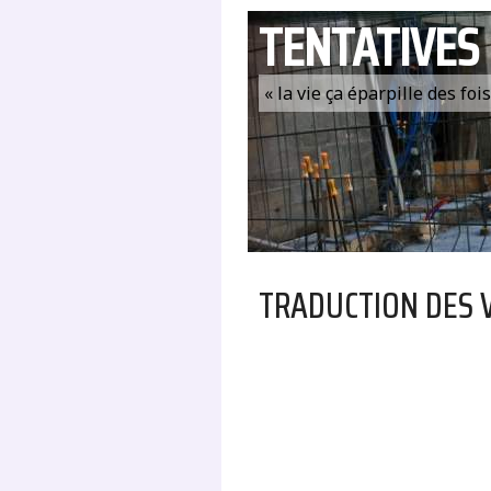
TENTATIVES
« la vie ça éparpille des fo
TRADUCTION DES 