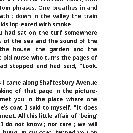
antom phrases. One breathes in and
ath ; down in the valley the train
elds lop-eared with smoke.
 I had sat on the turf somewhere
w of the sea and the sound of the
the house, the garden and the
 old nurse who turns the pages of
had stopped and had said, "Look.
as I came along Shaftesbury Avenue
nking of that page in the picture-
met you in the place where one
’s coat I said to myself, "It does
et. All this little affair of ’being’
 I do not know ; nor care ; we will
 I hung up my coat, tapped you on