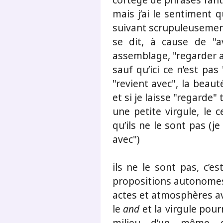
mais j’ai le sentiment 
suivant scrupuleusement
se dit, à cause de "a
assemblage, "regarder av
sauf qu’ici ce n’est pas
"revient avec", la beau
et si je laisse "regarde
une petite virgule, le 
qu’ils ne le sont pas (j
avec")
ils ne le sont pas, c’e
propositions autonome
actes et atmosphères a
le
and
et la virgule pou
milieu d’un même d