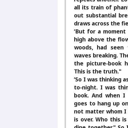
all its train of ph
out substantial bre
draws across the fi
’But for a moment
high above the flo
woods, had seen 
waves breaking. The
the picture-book 
This is the truth."
’So I was thinking 
to-night. I was thi
book. And when I 
goes to hang up one
not matter whom I me
is over. Who this is
dine together." So