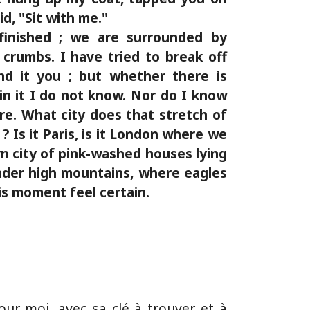
id, "Sit with me."
finished ; we are surrounded by
crumbs. I have tried to break off
nd it you ; but whether there is
in it I do not know. Nor do I know
e. What city does that stretch of
 Is it Paris, is it London where we
rn city of pink-washed houses lying
nder high mountains, where eagles
his moment feel certain.
our moi, avec sa clé à trouver et à