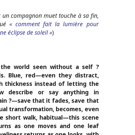
c un compagnon muet touche à sa fin,
iqué
« comment fait la lumière pour
e éclipse de soleil »
)
 the world seen without a self ?
s. Blue, red—even they distract,
 thickness instead of letting the
ow describe or say anything in
ain ?—save that it fades, save that
ual transformation, becomes, even
e short walk, habitual—this scene
eturns as one moves and one leaf
veliness returns as one looks, with