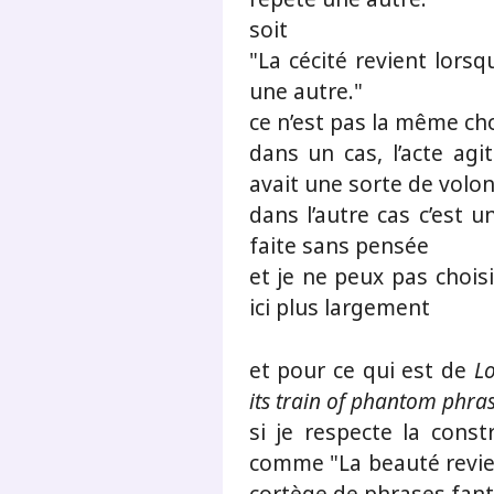
soit
"La cécité revient lors
une autre."
ce n’est pas la même ch
dans un cas, l’acte agi
avait une sorte de volo
dans l’autre cas c’est 
faite sans pensée
et je ne peux pas chois
ici plus largement
et pour ce qui est de
Lo
its train of phantom phras
si je respecte la cons
comme "La beauté revien
cortège de phrases fan