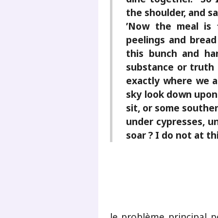
the shoulder, and sa
’Now the meal is 
peelings and bread 
this bunch and ha
substance or truth 
exactly where we ar
sky look down upon ?
sit, or some southe
under cypresses, u
soar ? I do not at t
le problème principal p