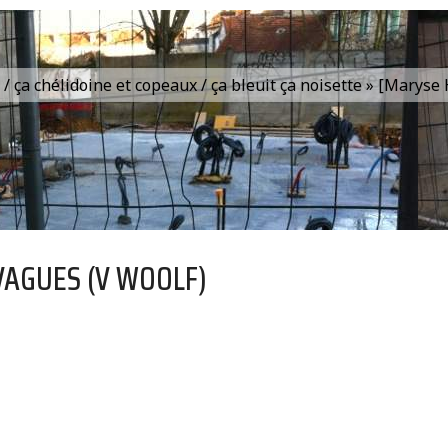
is / ça chélidoine et copeaux / ça bleuit ça noisette » [Marys
VAGUES (V WOOLF)