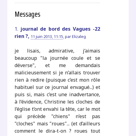
Messages
1.
journal de bord des Vagues -22
rien ?,
11 juin 2013, 11:15
,
par
Elizaleg
je lisais, admirative, j’aimais
beaucoup "la journée coule et se
déverse", et me demandais
malicieusement si je n’allais trouver
rien à redire (puisque c’est mon rôle
habituel sur ce journal envagué...) et
puis si, mais c’est une inadvertance,
à l’évidence, Christine les cloches de
l’église t’ont envahi la tête, car le mot
qui précède "chiens" n’est pas
"cloches" mais "roues"... (et d’ailleurs
comment le dira-t-on ? roues tout