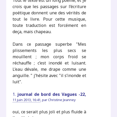
Tout le texte est un long poème, et je
crois que les passages sur l’écriture
poétique donnent une des vérités de
tout le livre. Pour cette musique,
toute traduction est forcément en
deça, mais chapeau.
Dans ce passage superbe "Mes
plissements les plus secs se
mouillent ; mon corps froid se
réchauffe ; c’est inondé et luisant.
L’eau dévale, me drape comme une
anguille. " j’hésite avec "il s’inonde et
luit".
1.
journal de bord des Vagues -22,
11 juin 2013, 16:41
,
par
Christine Jeanney
oui, ce serait plus joli et plus fluide à