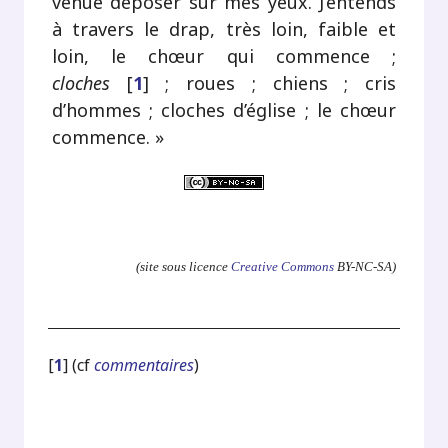
venue déposer sur mes yeux. J’entends
à travers le drap, très loin, faible et
loin, le chœur qui commence ;
cloches
[
1
]
; roues ; chiens ; cris
d’hommes ; cloches d’église ; le chœur
commence. »
.
(site sous licence
Creative Commons
BY-NC-SA)
[
1
]
(cf
commentaires
)