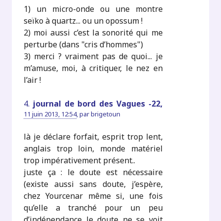
1) un micro-onde ou une montre
seïko à quartz... ou un opossum !
2) moi aussi c’est la sonorité qui me
perturbe (dans "cris d’hommes")
3) merci ? vraiment pas de quoi... je
m’amuse, moi, à critiquer, le nez en
l’air !
4.
journal de bord des Vagues -22,
11 juin 2013, 12:54
,
par
brigetoun
là je déclare forfait, esprit trop lent,
anglais trop loin, monde matériel
trop impérativement présent..
juste ça : le doute est nécessaire
(existe aussi sans doute, j’espère,
chez Yourcenar même si, une fois
qu’elle a tranché pour un peu
d’indépendance le doute ne se voit