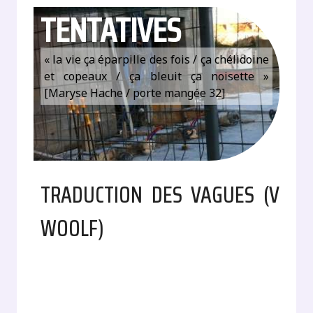
TENTATIVES
« la vie ça éparpille des fois / ça chélidoine
et copeaux / ça bleuit ça noisette »
[Maryse Hache / porte mangée 32]
TRADUCTION DES VAGUES (V
WOOLF)