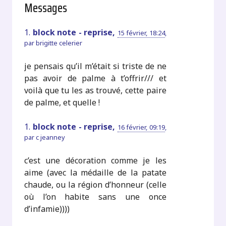
Messages
1.
block note - reprise,
15 février, 18:24
,
par
brigitte celerier
je pensais qu’il m’était si triste de ne
pas avoir de palme à t’offrir/// et
voilà que tu les as trouvé, cette paire
de palme, et quelle !
1.
block note - reprise,
16 février, 09:19
,
par
c jeanney
c’est une décoration comme je les
aime (avec la médaille de la patate
chaude, ou la région d’honneur (celle
où l’on habite sans une once
d’infamie))))