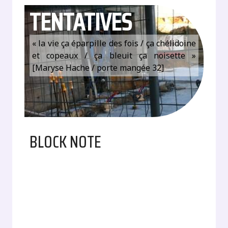
TENTATIVES
« la vie ça éparpille des fois / ça chélidoine
et copeaux / ça bleuit ça noisette »
[Maryse Hache / porte mangée 32]
BLOCK NOTE