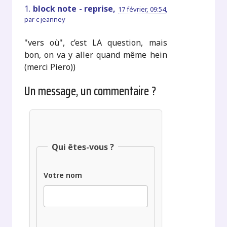
1.
block note - reprise,
17 février, 09:54
,
par
c jeanney
"vers où", c’est LA question, mais
bon, on va y aller quand même hein
(merci Piero))
Un message, un commentaire ?
Qui êtes-vous ?
Votre nom