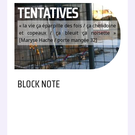
TENTATIVES
« la vie ça éparpille des fois / ça chélidoine
et copeaux / ça bleuit ça noisette »
[Maryse Hache / porte mangée 32]
BLOCK NOTE