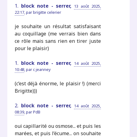
1.
block note - serrer,
13 août 2025,
22:17
,
par
brigitte celerier
je souhaite un résultat satisfaisant
au coquillage (me verrais bien dans
ce rôle mais sans rien en tirer juste
pour le plaisir)
1.
block note - serrer,
14 août 2025,
10:48
,
par
c jeanney
(c’est déjà énorme, le plaisir !) (merci
Brigitte)))
2.
block note - serrer,
14 août 2025,
08:39
,
par
PdB
oui capillarité ou osmose... et puis les
marées, et puis l’écume... on souhaite