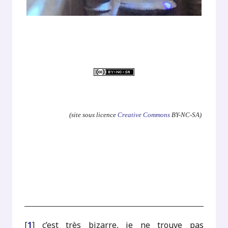
.
(site sous licence
Creative Commons
BY-NC-SA)
[
1
]
c’est très bizarre, je ne trouve pas