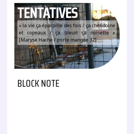
TENTATIVES
« la vie ça éparpille des fois / ça chélidoine
et copeaux / ça bleuit ça noisette »
[Maryse Hache / porte mangée 32]
BLOCK NOTE